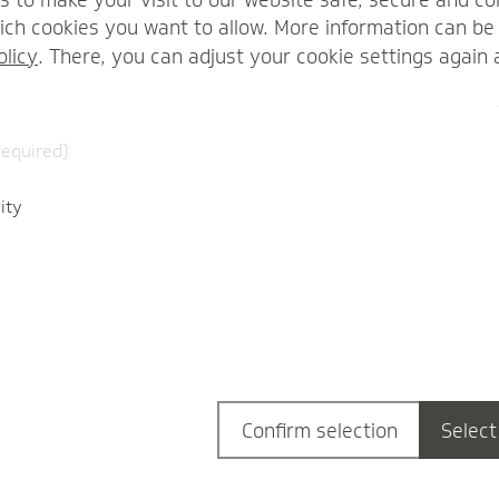
ch cookies you want to allow. More information can be 
olicy
. There, you can adjust your cookie settings again 
Mitarbeitende einstellen
SV-Meldungen
required)
Das SV-Meldeportal: Mal eben
schnell ne Meldung
ity
rüberschicken
Gründungsphase
| 22.06.2026
Wenn du keine professionelle
Entgeltabrechnungssoftware hast,
kannst du das SV-Meldeportal nutzen, um
Sozialversicherungsmeldungen
Confirm selection
Select
auszufüllen und abzuschicken. Wir
erklären, wie du dich dafür registrierst.