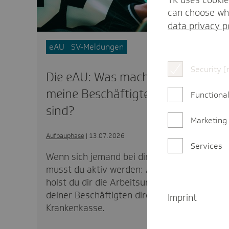
can choose whi
data privacy p
eAU
SV-Meldungen
Security (
Die eAU: Was mache ich, wenn
meine Beschäftigten krank
Functional
sind?
Marketing
Aufbauphase
| 13.07.2026
Services
Wenn sich jemand bei dir krankmeldet,
musst du aktiv werden: Als Arbeitgeber
holst du dir die Arbeitsunfähigkeitsdaten
deiner Beschäftigten direkt von der
Imprint
Krankenkasse.