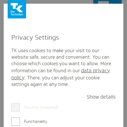
Das SocialPizza-Team
Privacy Settings
Wir sind das Team hinter SocialPizza: deine
TK uses cookies to make your visit to our
Ansprechpartner rund um die soziale
website safe, secure and convenient. You can
Absicherung deines Startups. Wir geben dir
choose which cookies you want to allow. More
Orientierung und Sicherheit in allen Fragen zur
data privacy
information can be found in our
Sozialversicherung, damit du dich auf deine
policy
. There, you can adjust your cookie
Gründung und dein Startup konzentrieren kannst.
settings again at any time.
Was uns auszeichnet:
Show details
Wir arbeiten fachlich sauber und
Security (required)
verständlich. Unser Anspruch:
Sozialversicherung so erklären, dass du sie
Functionality
direkt in deinem Alltag anwenden kannst.