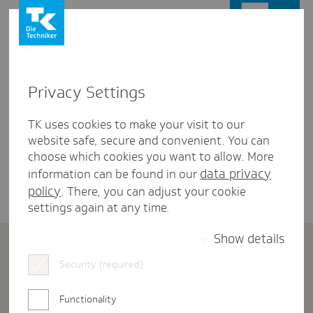
Privacy Settings
Start
Gründungsphase
Meldeverfahren: Was ist das und wann brauche ich das
überhaupt?
TK uses cookies to make your visit to our
website safe, secure and convenient. You can
choose which cookies you want to allow. More
Miriam Voß
| 22.05.2026
data privacy
information can be found in our
policy
. There, you can adjust your cookie
settings again at any time.
SV-Meldungen
Show details
Meldeverfahren: Was ist das und
Security (required)
wann brauche ich das überhaupt?
Functionality