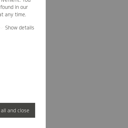
found in our
at any time.
Show details
 all and close