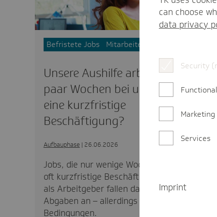
can choose whi
data privacy p
Befristete Jobs
Mitarbeitende einstellen
Security (
Unsere Aushilfe arbeitet nur ein
paar Wochen bei uns. Ist das
Functional
eine kurzfristige
Marketing
Beschäftigung?
Services
Aufbauphase
| 26.06.2026
Jobs, die nur wenige Wochen dauern, sind
oft kurzfristige Beschäftigungen. Für dich
Imprint
als Arbeitgeber fallen dann kaum
Abgaben an – allerdings gibt es ein paar
Bedingungen.