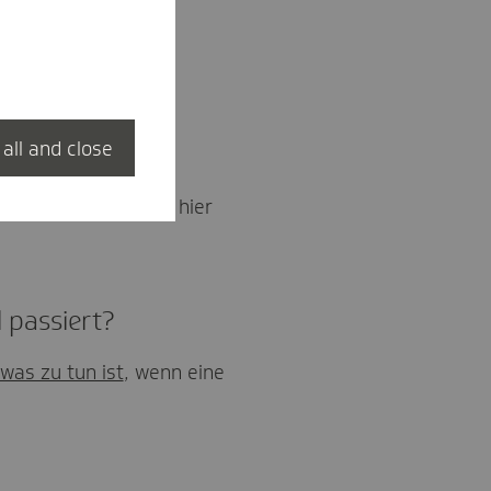
ne Anleitung für die
erfahren und eine
 all and close
n?
V) anmeldest, wird hier
 passiert?
was zu tun ist
, wenn eine