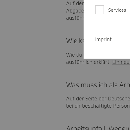
Auf der
Seite der DGUV
fin
Services
Abgabe der Jahresmeldung 
ausführliche Broschüre zu
Imprint
Wie kann ich mein St
Wie du dein Unternehmen b
ausführlich erklärt:
Ein ne
Was muss ich als Arb
Auf der Seite der Deutsche
bei dir beschäftigte Person
Arbeitsunfall, Wegeu