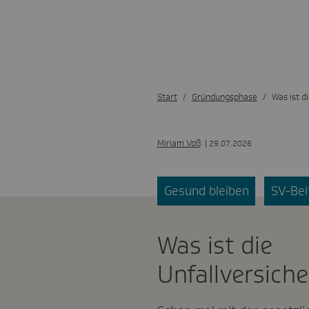
Start
Gründungsphase
Was ist d
Miriam Voß
| 29.07.2026
Gesund bleiben
SV-Bei
Was ist die
Unfallversich