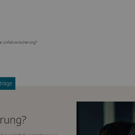
ie Unfallversicherung?
träge
erung?