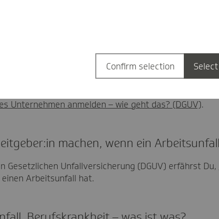
dest du viele hilfreiche Informationen: unter anderem ei
über das SV-Meldeportal, einen Erklärfilm zum Meldev
 den UV-Meldungen.
Confirm selection
Select
artup bei der Unfallversicherung anmelde
ei der Deutschen Gesetzlichen Unfallversicherung (DGU
ues Unternehmen anmelden – wie geht das? (DGUV)
.
eitgeber:in machen, wenn ein Arbeitsunfall
n Gesetzlichen Unfallversicherung (DGUV) erfährst Du,
 einen Arbeitsunfall hat.
nfall, Berufskrankheit – was ist was?