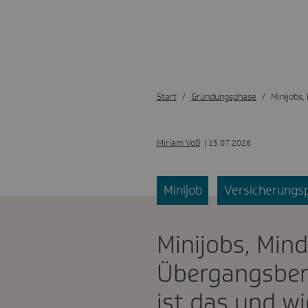
Start
Gründungsphase
Minijobs,
Miriam Voß
| 15.07.2026
Minijob
Versicherungsp
Minijobs, Min
Übergangsber
ist das und w