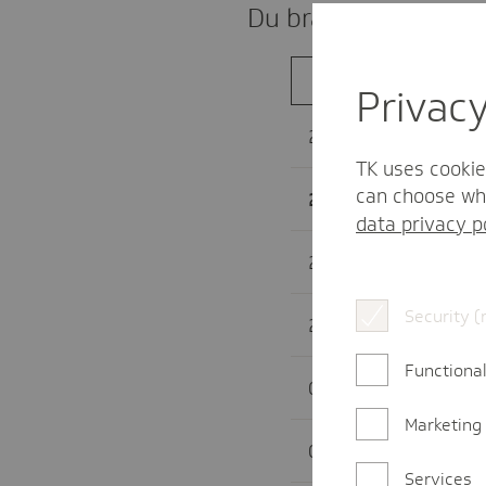
Du brauchst die aktu
Z
Privac
2027
TK uses cookie
can choose whi
2026
data privacy p
2025
Security (
2024
Functional
01.10.2022 – 31.1
Marketing
01.01. – 30.09.202
Services