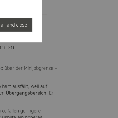
 all and close
nnten
p über der Minijobgrenze –
hart ausfällt, weil auf
ten
Übergangsbereich
. Er
o, fallen geringere
Aushilfe ein höheres