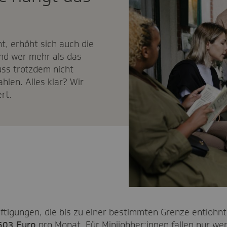
t, erhöht sich auch die
nd wer mehr als das
uss trotzdem nicht
ahlen. Alles klar? Wir
rt.
tigungen, die bis zu einer bestimmten Grenze entlohnt
603 Euro
pro Monat. Für Minijobber:innen fallen nur we