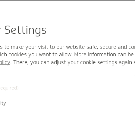
ellen und die letzten Mindestlohnwerte?
eitraum
Mindest
y Settings
14,60 Euro
s to make your visit to our website safe, secure and co
ch cookies you want to allow. More information can be 
13,90 Euro
olicy
. There, you can adjust your cookie settings again 
12,82 Euro
required)
12,41 Euro
ity
2.2023
12,00 Euro
2
9,82 Euro