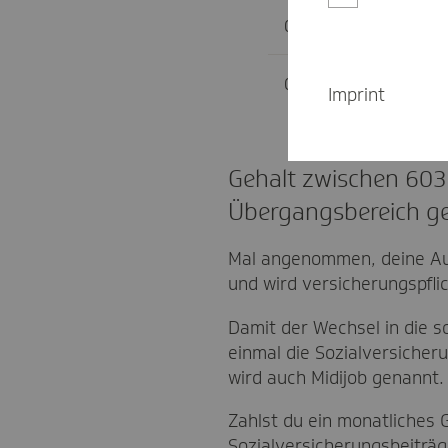
01.07. – 31.12.202
01.01. – 30.06.202
Imprint
Gehalt zwischen 603
Übergangsbereich ge
Mal angenommen, deine Aush
und wird versicherungspflic
Damit der Wechsel in die so
einmal die Sozialversiche
wird auch Midijob genannt.
Zahlst du ein monatliches 
Sozialversicherungsbeiträg