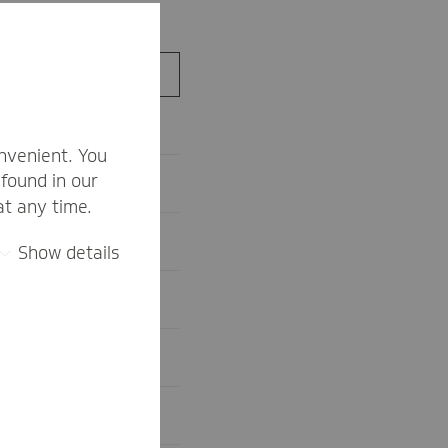
lohn
nvenient. You
found in our
at any time.
Show details