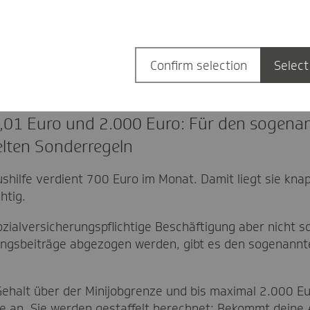
1
9,60 Euro
1
9,50 Euro
Confirm selection
Select
,01 Euro und 2.000 Euro: Für den sogena
lten Sonderregeln
ilfe verdient 700 Euro im Monat. Damit liegt sie knap
htig.
zialversicherungspflichtige Beschäftigung aber nicht so 
rungsbeiträge abgezogen werden, gibt es den sogenann
Gehalt über der Minijobgrenze und bis maximal 2.000 Eur
e an. Sie werden gestaffelt berechnet: Bekommt deine 