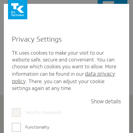
Privacy Settings
Start
Gründungsphase
Mein Umsatz ist eingebrochen – kann ich meinen Beitrag
reduzieren?
TK uses cookies to make your visit to our
website safe, secure and convenient. You can
choose which cookies you want to allow. More
Milos Borjanovic
| 01.07.2026
data privacy
information can be found in our
policy
. There, you can adjust your cookie
settings again at any time.
Selbstständigkeit
SV-Beiträge
Show details
Mein Umsatz ist eingebrochen –
Security (required)
kann ich meinen Beitrag
Functionality
reduzieren?