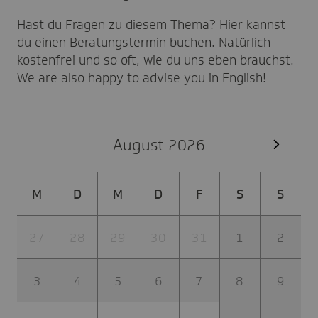
Hast du Fragen zu diesem Thema? Hier kannst
du einen Beratungstermin buchen. Natürlich
kostenfrei und so oft, wie du uns eben brauchst.
We are also happy to advise you in English!
August 2026
M
D
M
D
F
S
S
27
28
29
30
31
1
2
3
4
5
6
7
8
9