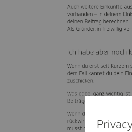
Auch weitere Einkünfte au
vorhanden – in deinem Ein
deinen Beitrag berechnen. D
Als Gründer:in freiwillig ve
Ich habe aber noch 
Wenn du erst seit Kurzem s
dem Fall kannst du dein E
zuschicken.
Was dabei ganz wichtig ist
Beiträge werden bei uns er
Wenn du uns dann später d
Privac
rückwirkend anhand deines
musst du Beiträge nachzah