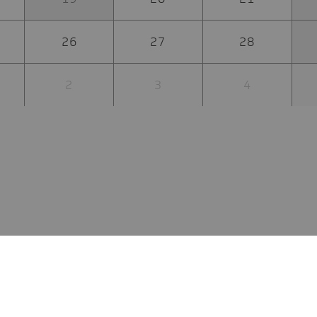
26
27
28
2
3
4
mpressum
Datenschutzerklärung
Barrierefreiheit
Innovatio