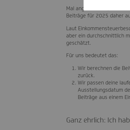
Mal angenommen, du hast d
Beiträge für 2025 daher a
Laut Einkommensteuerbesch
aber ein durchschnittlich 
geschätzt.
Für uns bedeutet das:
Wir berechnen die Bei
zurück.
Wir passen deine lauf
Ausstellungsdatum de
Beiträge aus einem E
Ganz ehrlich: Ich h