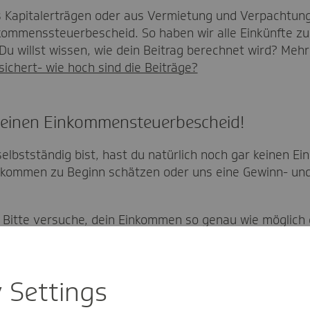
s Kapitalerträgen oder aus Vermietung und Verpachtung
kommenssteuerbescheid. So haben wir alle Einkünfte z
u willst wissen, wie dein Beitrag berechnet wird? Mehr 
rsichert- wie hoch sind die Beiträge?
keinen Einkommensteuerbescheid!
elbstständig bist, hast du natürlich noch gar keinen E
inkommen zu Beginn schätzen oder uns eine Gewinn- un
: Bitte versuche, dein Einkommen so genau wie möglich
stmal unter Vorbehalt berechnet.
einen Einkommenssteuerbescheid nachreichst, berechne
y Settings
 tatsächlichen Einkommens. Hast du dein Einkommen zu 
len. Hast du es zu hoch eingeschätzt, bekommst du die