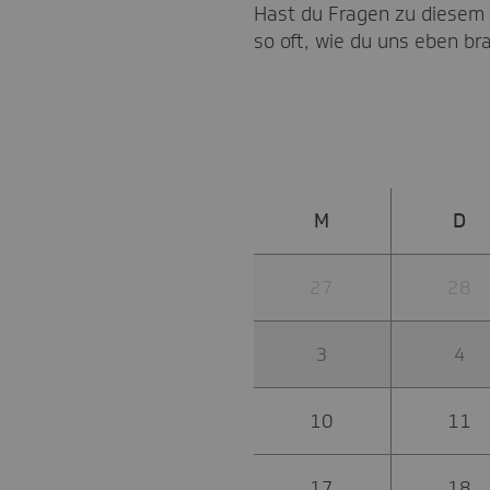
Hast du Fragen zu diesem 
so oft, wie du uns eben br
M
D
27
28
3
4
10
11
17
18