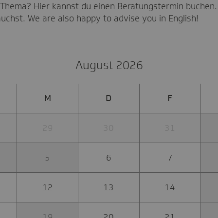
Thema? Hier kannst du einen Beratungstermin buchen. 
auchst. We are also happy to advise you in English!
August 2026
M
D
F
29
30
31
5
6
7
12
13
14
19
20
21