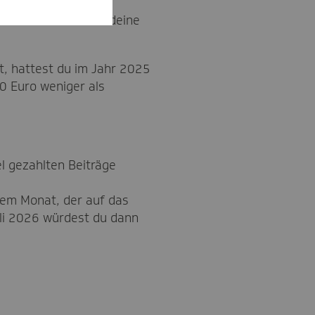
chätzt. Wir haben deine
t, hattest du im Jahr 2025
0 Euro weniger als
l gezahlten Beiträge
dem Monat, der auf das
li 2026 würdest du dann