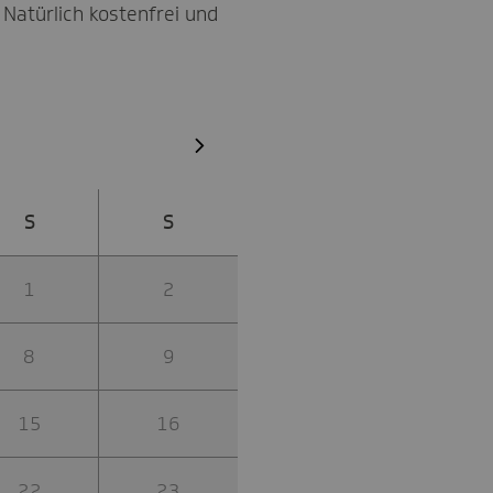
Natürlich kostenfrei und
S
S
1
2
8
9
15
16
22
23