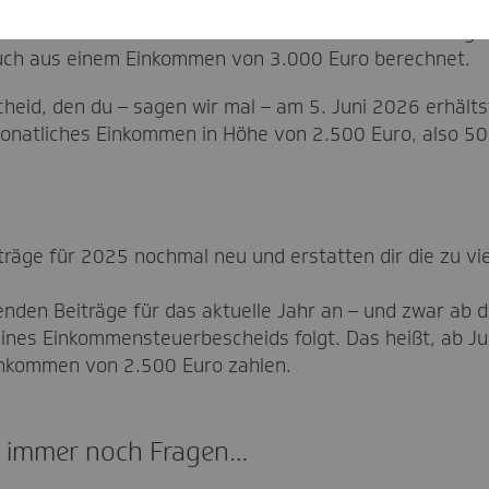
ein Einkommen für 2025 auf 3.000 Euro monatlich ges
uch aus einem Einkommen von 3.000 Euro berechnet.
eid, den du – sagen wir mal – am 5. Juni 2026 erhälts
monatliches Einkommen in Höhe von 2.500 Euro, also 50
träge für 2025 nochmal neu und erstatten dir die zu vie
enden Beiträge für das aktuelle Jahr an – und zwar ab 
ines Einkommensteuerbescheids folgt. Das heißt, ab Ju
inkommen von 2.500 Euro zahlen.
ab immer noch Fragen…