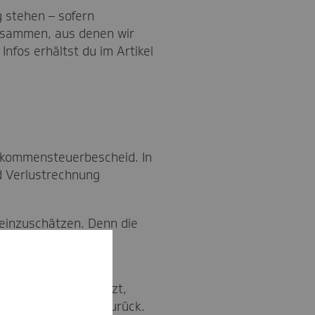
 stehen – sofern
usammen, aus denen wir
Infos erhältst du im Artikel
inkommensteuerbescheid. In
d Verlustrechnung
 einzuschätzen. Denn die
n wir die Beiträge
niedrig eingeschätzt,
 Beiträge von uns zurück.